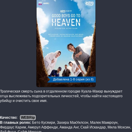
Добавлена 1-8 серия (из 8)
Трагическая смерть сына в отдаленном городке Куала-Макар вынуждает
отца выслеживать подозрительных личностей, чтобы найти настоящего
убийцу и очистить свое имя.
Качество:
WEBRip
В главных ролях:
Бето Кусяири, Захира МакУилсон, Малек Маккроун,
Фирдаус Карим, Амерул Аффенди, Аманда Анг, Скай Искандар, Мила Мохсин,