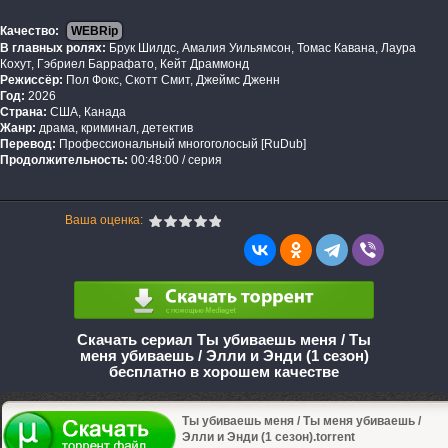
Качество:
WEBRip
В главных ролях:
Брук Шилдс, Амалия Уильямсон, Томас Кавана, Лаура
Кохут, Гэбриел Баррафато, Кейт Драммонд
Режиссёр:
Пол Фокс, Скотт Смит, Джеймс Дженн
Год:
2026
Страна:
США, Канада
Жанр:
драма, криминал, детектив
Перевод:
Профессиональный многоголосый [RuDub]
Продолжительность:
00:48:00 / серия
Ваша оценка:
Скачать сериал Ты убиваешь меня / Ты
меня убиваешь / Элли и Энди (1 сезон)
бесплатно в хорошем качестве
Ты убиваешь меня / Ты меня убиваешь /
Элли и Энди (1 сезон).torrent