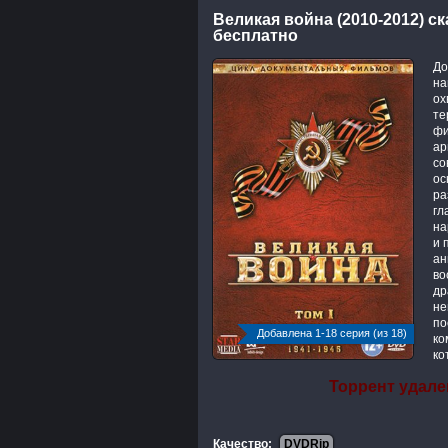
Великая война (2010-2012) с
бесплатно
До
на
ох
те
фи
ар
со
ос
ра
гл
на
и 
ан
во
др
не
по
Добавлена 1-18 серия (из 18)
ко
ко
Торрент удале
Качество:
DVDRip