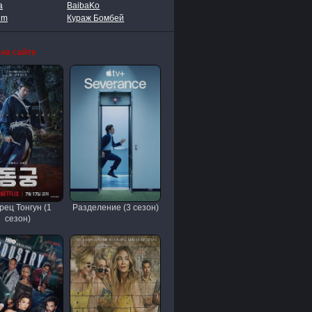
a
BaibaKo
lm
Кураж Бомбей
 на сайте
рец Тонгун (1
Разделение (3 сезон)
сезон)