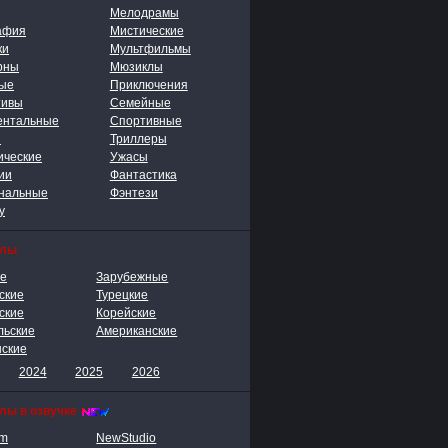
Мелодрамы
афия
Мистические
ки
Мультфильмы
рны
Мюзиклы
ые
Приключения
тивы
Семейные
ентальные
Спортивные
ы
Триллеры
ические
Ужасы
ии
Фантастика
нальные
Фэнтези
у
алы
ие
Зарубежные
ские
Турецкие
ские
Корейские
льские
Американские
нские
2024
2025
2026
лы в озвучке
lm
NewStudio