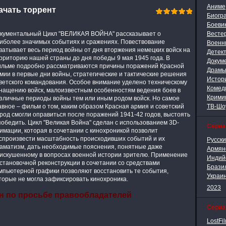
Аниме
качать торрент
Биогр
Боеви
кументальный Цикл "ВЕЛИКАЯ ВОЙНА" рассказывает о
Весте
иболее значимых событиях и сражениях. Повествование
Военн
ватывает весь период войны от дня вторжения немецких войск на
Детек
рриторию нашей страны до дня победы 9 мая 1945 года. В
Докум
льме подробно рассматриваются причины поражений Красной
Драм
мии в первые дни войны, стратегические и тактические решения
Истор
ветского командования. Особое внимание уделено техническому
Комед
нащению войск, малоизвестным особенностям ведения боев в
Крими
зличные периоды войны тем или иным родом войск. Но самое
авное – фильм о том, каким образом Красная армия и советский
ТВ-Шо
род смогли оправиться после поражений 1941-42 годов, выстоять
победить. Цикл "Великая Война" сделан с использованием 3D-
Сери
имации, которая в сочетании с кинохроникой позволит
спроизвести масштабность происходивших событий и их
Русск
аматизм, дать необходимые пояснения, понятные даже
Армян
искушенному в вопросах военной истории зрителю. Применение
Индий
становочной реконструкции в сочетании со средствами
Брази
мпьютерной графики позволяют восстановить те события,
Украи
торые не могла зафиксировать кинохроника.
2023
н по просьбе правообладателей
Сериа
LostFi