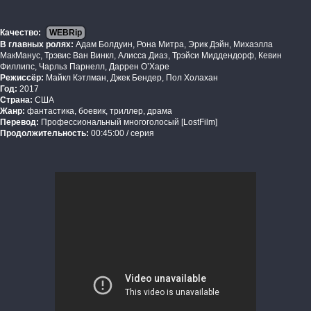
Качество:
WEBRip
В главных ролях:
Адам Болдуин, Рона Митра, Эрик Дэйн, Михаэлла
МакМанус, Трэвис Ван Винкл, Алисса Диаз, Трэйси Миддендорф, Кевин
Филлипс, Чарльз Парнелл, Даррен О’Харе
Режиссёр:
Майкл Кэтлман, Джек Бендер, Пол Холахан
Год:
2017
Страна:
США
Жанр:
фантастика, боевик, триллер, драма
Перевод:
Профессиональный многоголосый [LostFilm]
Продолжительность:
00:45:00 / серия