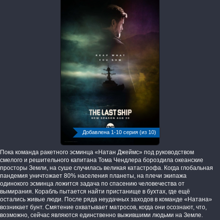
Добавлена 1-10 серия (из 10)
Пока команда ракетного эсминца «Натан Джеймс» под руководством
смелого и решительного капитана Тома Чендлера бороздила океанские
просторы Земли, на суше случилась великая катастрофа. Когда глобальная
пандемия уничтожает 80% населения планеты, на плечи экипажа
одинокого эсминца ложится задача по спасению человечества от
вымирания. Корабль пытается найти пристанище в бухтах, где ещё
остались живые люди. После ряда неудачных заходов в команде «Натана»
возникает бунт. Смятение охватывает матросов, когда они осознают, что,
возможно, сейчас являются единственно выжившими людьми на Земле.