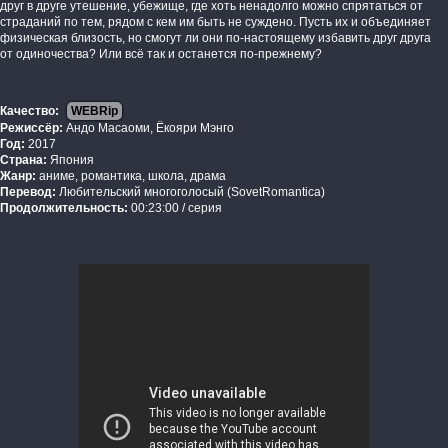
друг в друге утешение, убежище, где хоть ненадолго можно спрятаться от
страданий по тем, рядом с кем им быть не суждено. Пусть их и объединяет
физическая близость, но смогут ли они по-настоящему избавить друг друга
от одиночества? Или всё так и останется по-прежнему?
Качество:
WEBRip
Режиссёр:
Андо Масаоми, Ёкояри Мэнго
Год:
2017
Страна:
Япония
Жанр:
аниме, романтика, школа, драма
Перевод:
Любительский многоголосый (SovetRomantica)
Продолжительность:
00:23:00 / серия