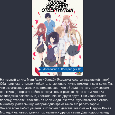
Добавлена 1-12 серия (из 12)
На первый взгляд Муги Авая и Ханаби Ясураока кажутся идеальной парой.
Оба привлекательные и общительные, они отлично подходят друг другу. Так
что окружающие даже и не подозревают, что объединяет эту пару совсем
не любовь, а горькая тайна, которую они скрывают. Дело в том, что оба
безнадежно влюблены и, к сожалению, не друг в друга. Они изображают
парочку, стараясь спастись от боли и одиночества. Муги влюблен в Аканэ
Минагаву, учительницу, которая одно время была его репетитором.
Ханаби тоже любит учителя, с которым с детства знакома — Наруми Каная.
Молодой человек с давних пор является другом семьи. Два подростка ищут