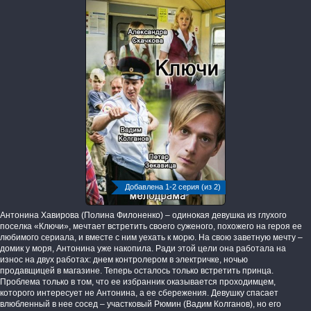
Добавлена 1-2 серия (из 2)
Антонина Хавирова (Полина Филоненко) – одинокая девушка из глухого
поселка «Ключи», мечтает встретить своего суженого, похожего на героя ее
любимого сериала, и вместе с ним уехать к морю. На свою заветную мечту –
домик у моря, Антонина уже накопила. Ради этой цели она работала на
износ на двух работах: днем контролером в электричке, ночью
продавщицей в магазине. Теперь осталось только встретить принца.
Проблема только в том, что ее избранник оказывается проходимцем,
которого интересует не Антонина, а ее сбережения. Девушку спасает
влюбленный в нее сосед – участковый Рюмин (Вадим Колганов), но его