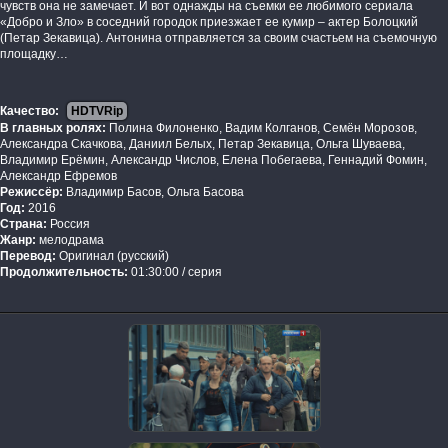
чувств она не замечает. И вот однажды на съемки ее любимого сериала
«Добро и Зло» в соседний городок приезжает ее кумир – актер Болоцкий
(Петар Зекавица). Антонина отправляется за своим счастьем на съемочную
площадку…
Качество:
HDTVRip
В главных ролях:
Полина Филоненко, Вадим Колганов, Семён Морозов,
Александра Скачкова, Даниил Белых, Петар Зекавица, Ольга Шуваева,
Владимир Ерёмин, Александр Числов, Елена Побегаева, Геннадий Фомин,
Александр Ефремов
Режиссёр:
Владимир Басов, Ольга Басова
Год:
2016
Страна:
Россия
Жанр:
мелодрама
Перевод:
Оригинал (русский)
Продолжительность:
01:30:00 / серия