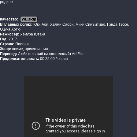
родине.
Качество:
WEBRip
В главных ролях:
Юки Аой, Хаями Саори, Мики Синъитиро, Гэнда Тэссё,
Оцука Хотю
Режиссёр:
Уэмура Ютака
Год:
2017
Страна:
Япония
Жанр:
аниме, приключения
Перевод:
Любительский (многоголосый) AniFilm
Продолжительность:
00:25:00 / серия