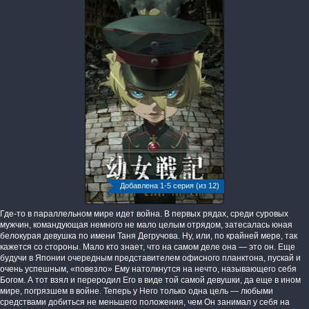
Добавлена 1-5 серия (из 12)
Где-то в параллельном мире идет война. В первых рядах, среди суровых
мужчин, командующая немного не мало целым отрядом, затесалась юная
белокурая девушка по имени Таня Дегручова. Ну, или, по крайней мере, так
кажется со стороны. Мало кто знает, что на самом деле она — это он. Еще
будучи в Японии очередным представителем офисного планктона, пускай и
очень успешным, «повезло» Ему натолкнутся на нечто, называющего себя
Богом. А тот взял и переродил Его в виде той самой девушки, да еще в ином
мире, погрязшем в войне. Теперь у Него только одна цель — любыми
средствами добиться не меньшего положения, чем Он занимал у себя на