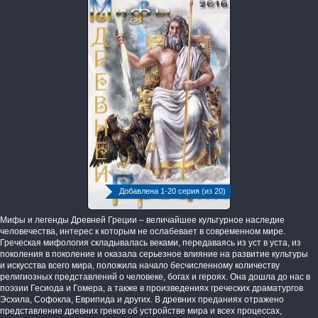
Добавлена 1-20 серия (из 20)
Мифы и легенды Древней Греции – величайшее культурное наследие
человечества, интерес к которым не ослабевает в современном мире.
Греческая мифология складывалась веками, передаваясь из уст в уста, из
поколения в поколение и оказала серьезное влияние на развитие культуры
и искусства всего мира, положила начало бесчисленному количеству
религиозных представлений о человеке, богах и героях. Она дошла до нас в
поэзии Гесиода и Гомера, а также в произведениях греческих драматургов
Эсхила, Софокла, Еврипида и других. В древних преданиях отражено
представление древних греков об устройстве мира и всех процессах,