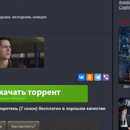
Amedi
ColdFi
 драма, мелодрама, комедия
Скоро
Дво
оротень (7 сезон) бесплатно в хорошем качестве
в
Как смотреть?