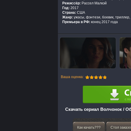
Режиссёр:
Рассел Малкэй
Год:
2017
Страна:
США
Жанр:
ужасы, фэнтези, боевик, триллер,
Премьера в РФ:
конец 2017 года
Ваша оценка:
Скачать сериал Волчонок / Об
Как качать???
Стол заказо