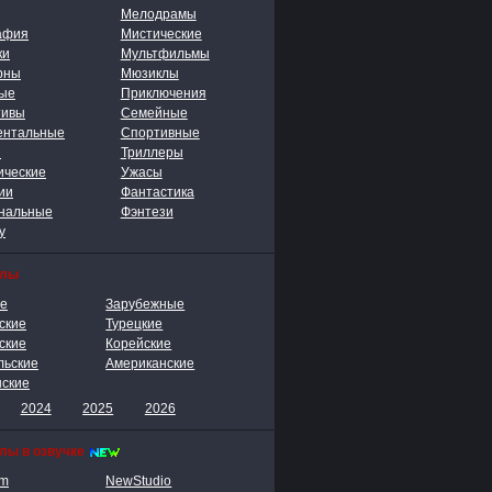
Мелодрамы
афия
Мистические
ки
Мультфильмы
рны
Мюзиклы
ые
Приключения
тивы
Семейные
ентальные
Спортивные
ы
Триллеры
ические
Ужасы
ии
Фантастика
нальные
Фэнтези
у
алы
ие
Зарубежные
ские
Турецкие
ские
Корейские
льские
Американские
нские
2024
2025
2026
лы в озвучке
lm
NewStudio