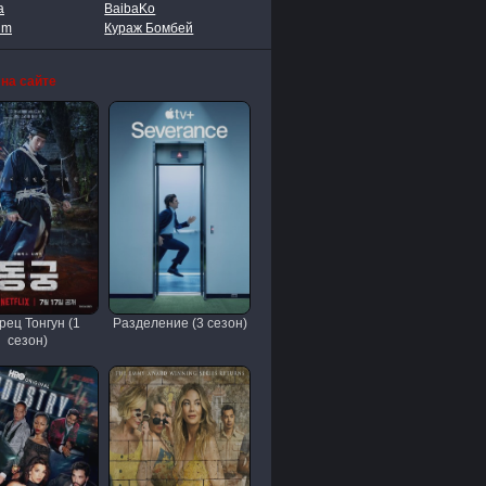
a
BaibaKo
lm
Кураж Бомбей
 на сайте
рец Тонгун (1
Разделение (3 сезон)
сезон)