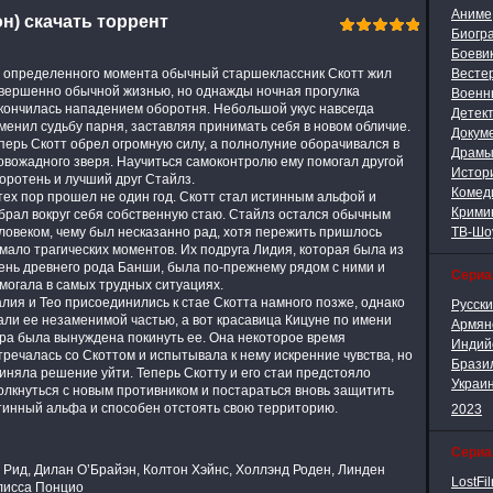
Аниме
он) скачать торрент
Биогр
Боеви
 определенного момента обычный старшеклассник Скотт жил
Весте
вершенно обычной жизнью, но однажды ночная прогулка
Военн
кончилась нападением оборотня. Небольшой укус навсегда
Детек
менил судьбу парня, заставляя принимать себя в новом обличие.
Докум
перь Скотт обрел огромную силу, а полнолуние оборачивался в
Драм
овожадного зверя. Научиться самоконтролю ему помогал другой
Истор
оротень и лучший друг Стайлз.
Комед
тех пор прошел не один год. Скотт стал истинным альфой и
Крими
брал вокруг себя собственную стаю. Стайлз остался обычным
ловеком, чему был несказанно рад, хотя пережить пришлось
ТВ-Шо
мало трагических моментов. Их подруга Лидия, которая была из
ень древнего рода Банши, была по-прежнему рядом с ними и
Сери
могала в самых трудных ситуациях.
лия и Тео присоединились к стае Скотта намного позже, однако
Русск
али ее незаменимой частью, а вот красавица Кицуне по имени
Армян
ра была вынуждена покинуть ее. Она некоторое время
Индий
тречалась со Скоттом и испытывала к нему искренние чувства, но
Брази
иняла решение уйти. Теперь Скотту и его стаи предстояло
Украи
олкнуться с новым противником и постараться вновь защитить
стинный альфа и способен отстоять свою территорию.
2023
Сериа
 Рид, Дилан О’Брайэн, Колтон Хэйнс, Холлэнд Роден, Линден
LostFi
лисса Понцио