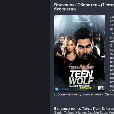
Волчонок / Оборотень (7 сез
бесплатно
До
со
за
из
Те
кр
об
С 
со
че
не
оч
по
Ма
ст
Ки
вс
пр
ст
собственный город и его жителей. Он и
В главных ролях:
Тайлер Пози, Кристал
Эшби, Тайлер Хёхлин, ДжейАр Борн, Ме