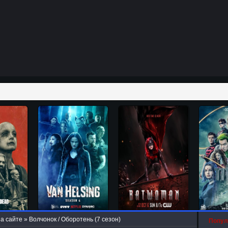
а сайте
» Волчонок / Оборотень (7 сезон)
Попул