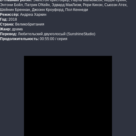
В главных ролях:
Экклстон Кристофер, Паула Малкомсон, Керри Куинн,
Энтони Бойл, Патрик О'Кейн, Эдвард МакЛиэм, Рори Кинэн, Сьюзэн Атех,
Шейнин Бреннан, Джоэнн Кроуфорд, Пол Кеннеди
Режиссёр:
Андреа Харкин
Год:
2018
Страна:
Великобритания
Жанр:
драма
Перевод:
Любительский двухголосый (SunshineStudio)
Продолжительность:
00:55:00 / серия