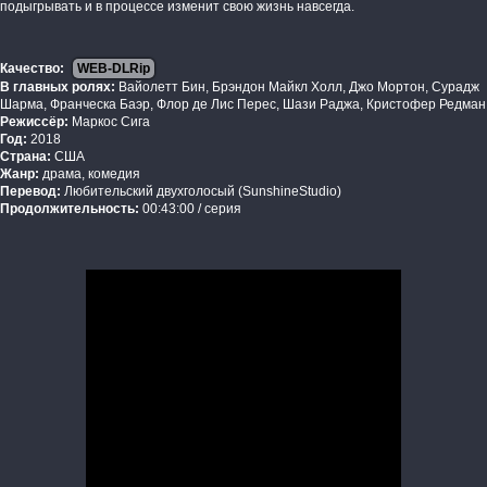
подыгрывать и в процессе изменит свою жизнь навсегда.
Качество:
WEB-DLRip
В главных ролях:
Вайолетт Бин, Брэндон Майкл Холл, Джо Мортон, Сурадж
Шарма, Франческа Баэр, Флор де Лис Перес, Шази Раджа, Кристофер Редман
Режиссёр:
Маркос Сига
Год:
2018
Страна:
США
Жанр:
драма, комедия
Перевод:
Любительский двухголосый (SunshineStudio)
Продолжительность:
00:43:00 / серия