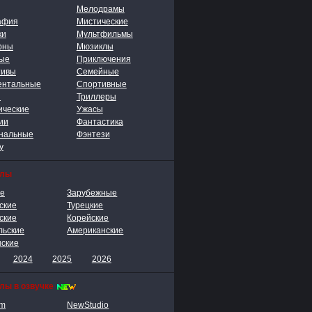
Мелодрамы
афия
Мистические
ки
Мультфильмы
рны
Мюзиклы
ые
Приключения
тивы
Семейные
ентальные
Спортивные
ы
Триллеры
ические
Ужасы
ии
Фантастика
нальные
Фэнтези
у
алы
ие
Зарубежные
ские
Турецкие
ские
Корейские
льские
Американские
нские
2024
2025
2026
лы в озвучке
lm
NewStudio