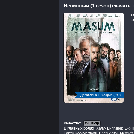
Невинный (1 сезон) скачать 
В 
ок
шо
Добавлена 1-8 серия (из 8)
Качество:
WEBRip
В главных ролях:
Халук Билгинер. Д-р Н
Барту Кучукчаглаян, Ирем Алтуг, Мехме