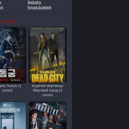
a
BaibaKo
lm
Кураж Бомбей
 на сайте
рец Тонгун (1
Ходячие мертвецы:
сезон)
Мертвый город (3
сезон)