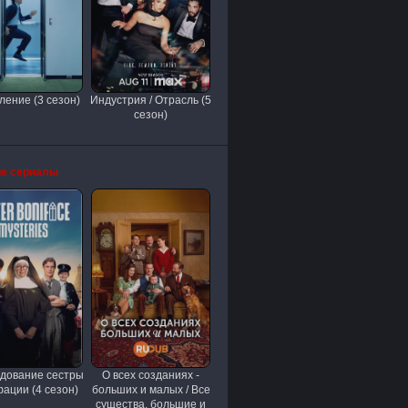
ление (3 сезон)
Индустрия / Отрасль (5
сезон)
е сериалы
дование сестры
О всех созданиях -
ации (4 сезон)
больших и малых / Все
существа, большие и