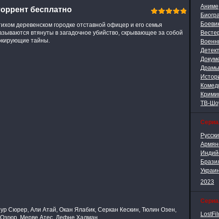
Аниме
торрент бесплатно
Биогр
Боеви
тихом деревенском городке отставной офицер и его семья
азываются втянуты в загадочное убийство, скрывающее за собой
Весте
кирующие тайны.
Военн
Детек
Докум
Драм
Истор
Комед
Крими
ТВ-Шо
Сери
Русск
Армян
Индий
Брази
Украи
2023
Сериа
ур Сюрер, Али Атай, Окан Ялабик, Серкан Кескин, Тюлин Озен,
LostFi
т Озгюр, Мерве Атес, Дефне Халман