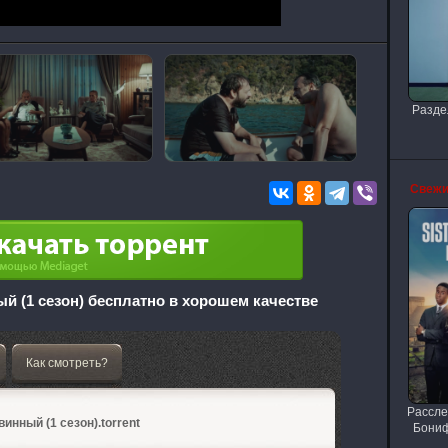
Разде
Свежи
й (1 сезон) бесплатно в хорошем качестве
Как смотреть?
Рассле
винный (1 сезон).torrent
Бониф