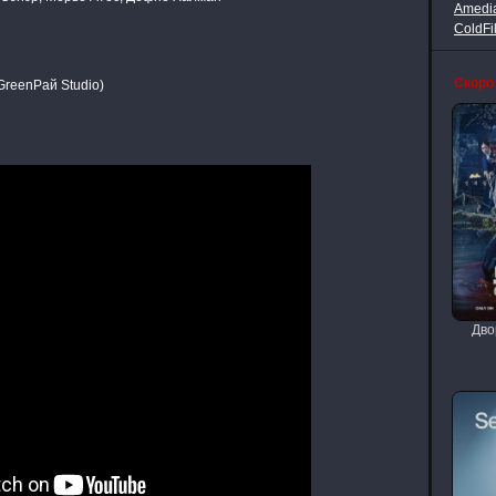
Amedi
ColdFi
Скоро
reenРай Studio)
Дво