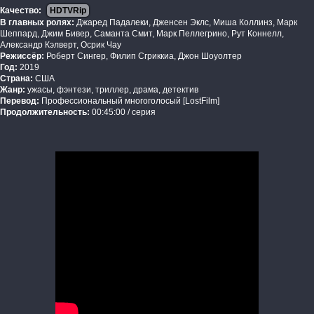
Качество:
HDTVRip
В главных ролях:
Джаред Падалеки, Дженсен Эклс, Миша Коллинз, Марк
Шеппард, Джим Бивер, Саманта Смит, Марк Пеллегрино, Рут Коннелл,
Александр Кэлверт, Осрик Чау
Режиссёр:
Роберт Сингер, Филип Сгриккиа, Джон Шоуолтер
Год:
2019
Страна:
США
Жанр:
ужасы, фэнтези, триллер, драма, детектив
Перевод:
Профессиональный многоголосый [LostFilm]
Продолжительность:
00:45:00 / серия