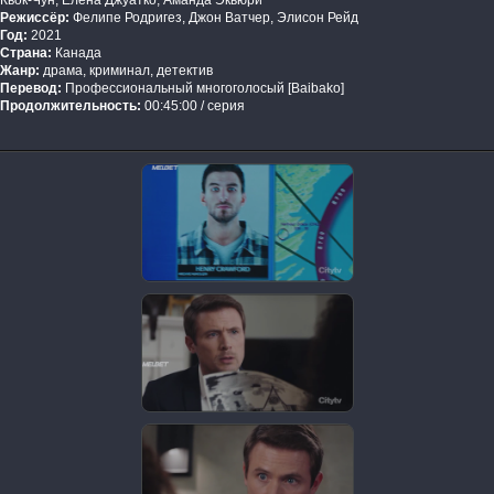
Квок-Чун, Елена Джуатко, Аманда Экьюри
Режиссёр:
Фелипе Родригез, Джон Ватчер, Элисон Рейд
Год:
2021
Страна:
Канада
Жанр:
драма, криминал, детектив
Перевод:
Профессиональный многоголосый [Baibako]
Продолжительность:
00:45:00 / серия