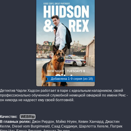
Добавлена 1-9 серия (из 18)
Детектив Чарли Хадсон работает в паре с идеальным напарником, своей
профессионально обученной служебной немецкой овчаркой по имени Рекс -
он никогда не надоест ему своей болтовнёй.
Качество:
WEBRip
В главных ролях:
Джон Рирдон, Мэйко Нгуен, Кевин Ханчард, Джастин
Келли, Diesel vom Burgimwald, Саад Сиддикуи, Шарлотта Хегеле, Патрик