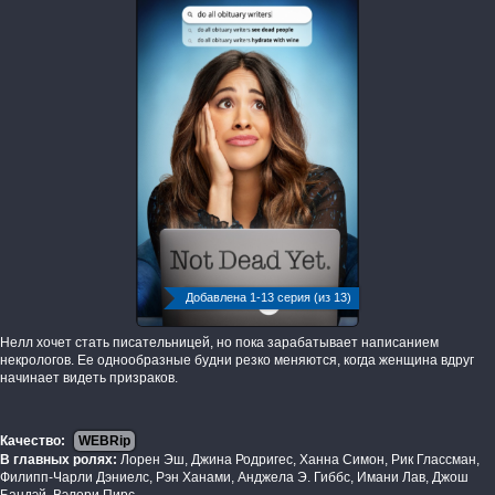
Добавлена 1-13 серия (из 13)
Нелл хочет стать писательницей, но пока зарабатывает написанием
некрологов. Ее однообразные будни резко меняются, когда женщина вдруг
начинает видеть призраков.
Качество:
WEBRip
В главных ролях:
Лорен Эш, Джина Родригес, Ханна Симон, Рик Глассман,
Филипп-Чарли Дэниелс, Рэн Ханами, Анджела Э. Гиббс, Имани Лав, Джош