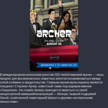
Добавлена 1-11 серия (из 12)
В международном шпионском агенстве ISIS любой мировой кризис — лишь
предлог для высококлассных секретных агентов посоревноваться между
собой в обмане и предательстве. Главным героем мультсериала является
спецагент Стерлинг Арчер, известный также под кодовым именем
«Герцогиня». На службе Арчеру приходится мириться со своей
эксцентричной мамашей/начальницей — Мэлори, бывшей подружкой
Ланой, озабоченной секретаршей Шерил и другими «интересными
личностями».