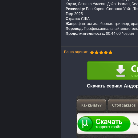
Клуни, Латиша Уилсон, Дэйв Чэпман, Бе
Режиссёр:
Бен Карон, Сюзанна Уайт, То
Год:
2025
Страна:
США
Жанр:
фантастика, боевик, триллер, др
Перевод:
Профессиональный многоголо
Продолжительность:
00:44:00 / серия
Ваша оценка:
Скачать сериал Андор
Как качать?
Стол заказов
Анд