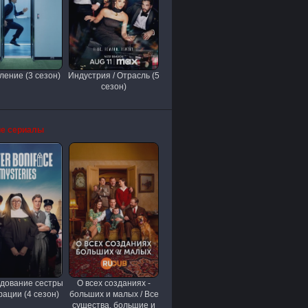
ление (3 сезон)
Индустрия / Отрасль (5
сезон)
е сериалы
дование сестры
О всех созданиях -
ации (4 сезон)
больших и малых / Все
существа, большие и