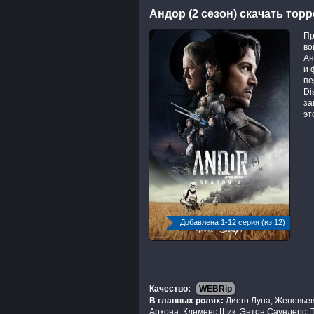
Андор (2 сезон) скачать тор
Пр
во
Ан
и 
пе
Di
за
эт
Добавлена 1-12 серия (из 12)
Качество:
WEBRip
В главных ролях:
Диего Луна, Женевьев
Архона, Клеменс Шик, Энтон Саундерс, 