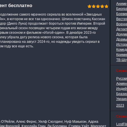
Аниме
рент бесплатно
Биогр
Боеви
одолжение самого мрачного сериала во вселенной «Звездных
йн», в котором не все так однозначно. Шпион-повстанец Кассиан
Весте
дор (Диего Луна) продолжает бороться против Империи. Второй
Военн
финальный сезон посвящен четырем годам его жизни между
Детек
рвым сезоном и фильмом «Изгой-один». В декабре 2023-го
Докум
sney убрала дату релиза нового сезона, которая была
Драм
планирована на август 2024-го, но надежды увидеть сериал в
Истор
ом году все еще есть.
Комед
Крими
ТВ-Шо
Сери
Русск
Армян
Индий
Брази
Украи
2023
Сериа
 О’Рейли, Алекс Фернс, Уилф Сколдинг, Нуф Макьюэн, Адриа
LostFi
Тим Фарадей, Кэролайн Грин, Ли Бордман, Стивен Уайт, Маргарет