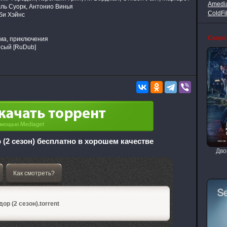
Amedi
лль Суорк, Антонио Винья
ColdFi
би Хэйнс
Скоро
ама, приключения
сый [RuDub]
 (2 сезон) бесплатно в хорошем качестве
Дво
Как смотреть?
ор (2 сезон).torrent