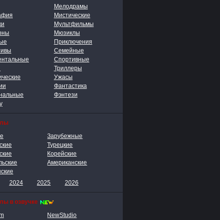
Мелодрамы
афия
Мистические
ки
Мультфильмы
рны
Мюзиклы
ые
Приключения
тивы
Семейные
ентальные
Спортивные
ы
Триллеры
ические
Ужасы
ии
Фантастика
нальные
Фэнтези
у
алы
ие
Зарубежные
ские
Турецкие
ские
Корейские
льские
Американские
нские
2024
2025
2026
лы в озвучке
lm
NewStudio