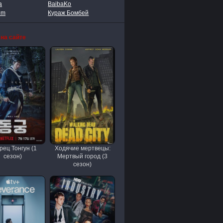
a
BaibaKo
lm
Кураж Бомбей
 на сайте
рец Тонгун (1
Ходячие мертвецы:
сезон)
Мертвый город (3
сезон)