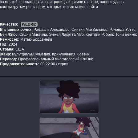
за мечтой, преодолевая свои границы и, самое главное, нанося удары
самым крутым рестлерам, которых только можно найти.
Качество:
WEBRip
В главных ролях:
Рафаэль Алехандро, Синтия МакВильямс, Ролонда Уоттс,
Бен Жиро, Сидни Микейла, Энжел Лакетта Мур, Кейтлин Роброк, Тони Бейкер
Режиссёр:
Мэтью Борденейв
Год:
2024
Страна:
США
Жанр:
мультфильм, комедия, приключения, боевик
Перевод:
Профессиональный многоголосый [RuDub]
Продолжительность:
00:22:00 / серия