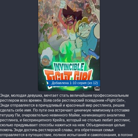
Добавлена 1-10 серия (из 12)
Энди, молодая девушка, мечтает стать величайшим профессиональным
рестлером всех времен. Взяв себе рестлерский псевдоним «Fight Girl»,
Энди отправляется в причудливый и красочный мир рестлинга, решив
сделать себе имя. По пути она встречает циничную чемпионку в отставке
тетушку Пи, очаровательно невинного Майки, начинающего аналитика
рестлинга, и беспринципного Крейга, который не столько любит рестлинг,
сколько придумывает способы нажиться на нем. Объединенная целью
помочь Энди достичь рестлерской славы, эта обретенная семья
отправляется в путешествие, полное испытаний и самопознания, в погоне