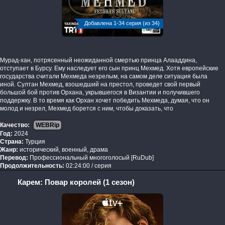
Добавлена 1-34 серия (из 34)
Мурад-хан, потрясенный неожиданной смертью принца Алааддина,
отступает в Бурсу. Ему наследует его сын принц Мехмед. Хотя европейские
государства считали Мехмеда незрелым, на самом деле ситуация была
иной. Султан Мехмед, взошедший на престол, проведет свой первый
большой бой против Орхана, укрывшегося в Византии и получившего
поддержку. В то время как Орхан хочет победить Мехмеда, думая, что он
молод и незрел, Мехмед борется с ним, чтобы доказать, что
Качество:
WEBRip
Год:
2024
Страна:
Турция
Жанр:
исторический, военный, драма
Перевод:
Профессиональный многоголосый [RuDub]
Продолжительность:
02:24:00 / серия
Карем: Повар королей (1 сезон)