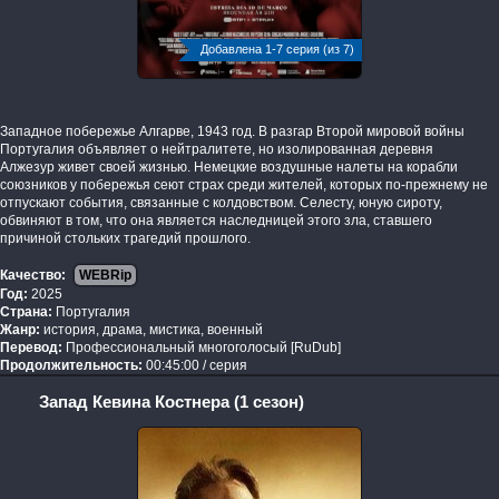
Добавлена 1-7 серия (из 7)
Западное побережье Алгарве, 1943 год. В разгар Второй мировой войны
Португалия объявляет о нейтралитете, но изолированная деревня
Алжезур живет своей жизнью. Немецкие воздушные налеты на корабли
союзников у побережья сеют страх среди жителей, которых по-прежнему не
отпускают события, связанные с колдовством. Селесту, юную сироту,
обвиняют в том, что она является наследницей этого зла, ставшего
причиной стольких трагедий прошлого.
Качество:
WEBRip
Год:
2025
Страна:
Португалия
Жанр:
история, драма, мистика, военный
Перевод:
Профессиональный многоголосый [RuDub]
Продолжительность:
00:45:00 / серия
Запад Кевина Костнера (1 сезон)