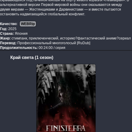
скрывающейся под личиной юноши на борту живого корабля «Левиафан». В
альтернативной версии Первой мировой войны они оказываются между
двумя мирами — Жестянщиками и Дарвинистами — и вместе пытаются
остановить надвигающийся глобальный конфликт.
Качество:
WEBRip
Год:
2025
Страна:
Япония
Жанр:
стимпанк, приключенческий, историко?фантастический аниме?сериал
Перевод:
Профессиональный многоголосый [RuDub]
Продолжительность:
00:24:00 / серия
Край света (1 сезон)