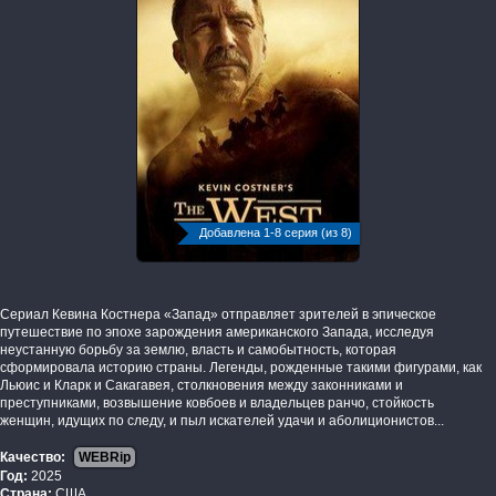
Добавлена 1-8 серия (из 8)
Сериал Кевина Костнера «Запад» отправляет зрителей в эпическое
путешествие по эпохе зарождения американского Запада, исследуя
неустанную борьбу за землю, власть и самобытность, которая
сформировала историю страны. Легенды, рожденные такими фигурами, как
Льюис и Кларк и Сакагавея, столкновения между законниками и
преступниками, возвышение ковбоев и владельцев ранчо, стойкость
женщин, идущих по следу, и пыл искателей удачи и аболиционистов...
Качество:
WEBRip
Год:
2025
Страна:
США