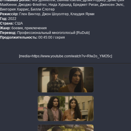
В главных ролях:
Мэг Доннелли, Бьянка Кэйлик, Дрэйк Роджер, Деметрия
МакКинни, Джоджо Флейтес, Нида Хуршид, Бриджет Риган, Дженсен Эклс,
Виктория Харрис, Билли Слотер
Режиссёр:
Глен Винтер, Джон Шоуолтер, Клаудия Ярми
Год:
2022
Страна:
США
Жанр:
боевик, приключения
Перевод:
Профессиональный многоголосый [RuDub]
Продолжительность:
00:45:00 / серия
[media=https://www.youtube.com/watch?v=RIw2o_YMO5c]