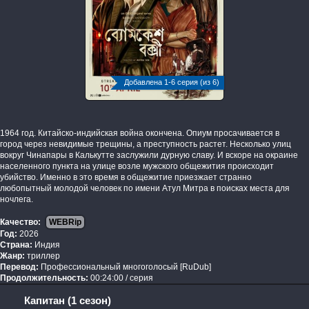
Добавлена 1-6 серия (из 6)
1964 год. Китайско-индийская война окончена. Опиум просачивается в
город через невидимые трещины, а преступность растет. Несколько улиц
вокруг Чинапары в Калькутте заслужили дурную славу. И вскоре на окраине
населенного пункта на улице возле мужского общежития происходит
убийство. Именно в это время в общежитие приезжает странно
любопытный молодой человек по имени Атул Митра в поисках места для
ночлега.
Качество:
WEBRip
Год:
2026
Страна:
Индия
Жанр:
триллер
Перевод:
Профессиональный многоголосый [RuDub]
Продолжительность:
00:24:00 / серия
Капитан (1 сезон)