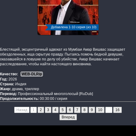
Добавлена 1-10 серия (из 10)
Блестящий, эксцентричный адвокат из Мумбаи Амар Вишвас защищает
обездоленных, ища скрытую правду. Пытаясь помочь бедной девушке,
оказавшейся в ловушке по делу об убийстве, Амар Вишвас начинает
расследование, чтобы найти настоящего виновника.
Качество:
WEB-DLRip
Год:
2026
Страна:
Индия
Жанр:
драма, триллер
Перевод:
Профессиональный многоголосый [RuDub]
Продолжительность:
00:30:00 / серия
Назад
1
2
3
4
5
6
7
8
9
10
...
16
Вперед