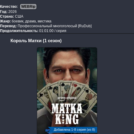
Качество:
WEBRip
Год:
2026
Страна:
США
Жанр:
боевик, драма, мистика
Перевод:
Профессиональный многоголосый [RuDub]
Продолжительность:
01:01:00 / серия
Король Матки (1 сезон)
Добавлена 1-8 серия (из 8)