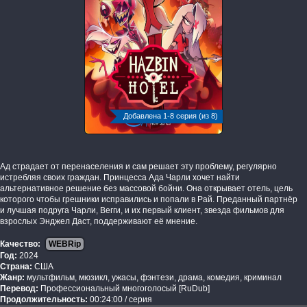
Добавлена 1-8 серия (из 8)
Ад страдает от перенаселения и сам решает эту проблему, регулярно
истребляя своих граждан. Принцесса Ада Чарли хочет найти
альтернативное решение без массовой бойни. Она открывает отель, цель
которого чтобы грешники исправились и попали в Рай. Преданный партнёр
и лучшая подруга Чарли, Вегги, и их первый клиент, звезда фильмов для
взрослых Энджел Даст, поддерживают её мнение.
Качество:
WEBRip
Год:
2024
Страна:
США
Жанр:
мультфильм, мюзикл, ужасы, фэнтези, драма, комедия, криминал
Перевод:
Профессиональный многоголосый [RuDub]
Продолжительность:
00:24:00 / серия