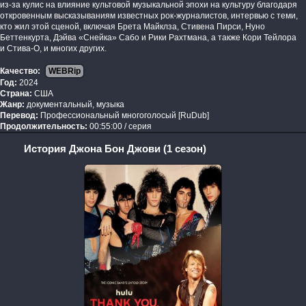
из-за кулис на влияние культовой музыкальной эпохи на культуру благодаря
откровенным высказываниям известных рок-журналистов, интервью с теми,
кто жил этой сценой, включая Брета Майклза, Стивена Пирси, Нуно
Беттенкурта, Дэйва «Снейка» Сабо и Рики Рахтмана, а также Кори Тейлора
и Стива-О, и многих других.
Качество:
WEBRip
Год:
2024
Страна:
США
Жанр:
документальный, музыка
Перевод:
Профессиональный многоголосый [RuDub]
Продолжительность:
00:55:00 / серия
История Джона Бон Джови (1 сезон)