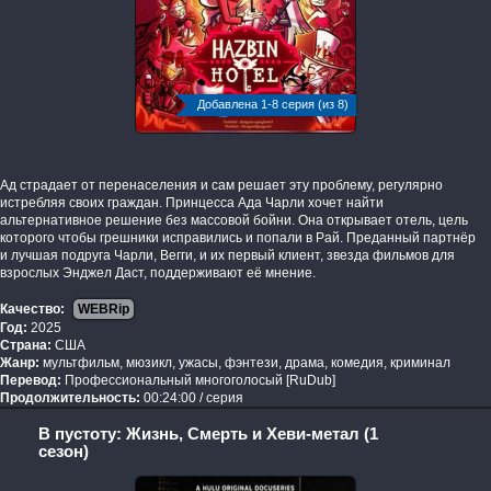
Добавлена 1-8 серия (из 8)
Ад страдает от перенаселения и сам решает эту проблему, регулярно
истребляя своих граждан. Принцесса Ада Чарли хочет найти
альтернативное решение без массовой бойни. Она открывает отель, цель
которого чтобы грешники исправились и попали в Рай. Преданный партнёр
и лучшая подруга Чарли, Вегги, и их первый клиент, звезда фильмов для
взрослых Энджел Даст, поддерживают её мнение.
Качество:
WEBRip
Год:
2025
Страна:
США
Жанр:
мультфильм, мюзикл, ужасы, фэнтези, драма, комедия, криминал
Перевод:
Профессиональный многоголосый [RuDub]
Продолжительность:
00:24:00 / серия
В пустоту: Жизнь, Смерть и Хеви-метал (1
сезон)